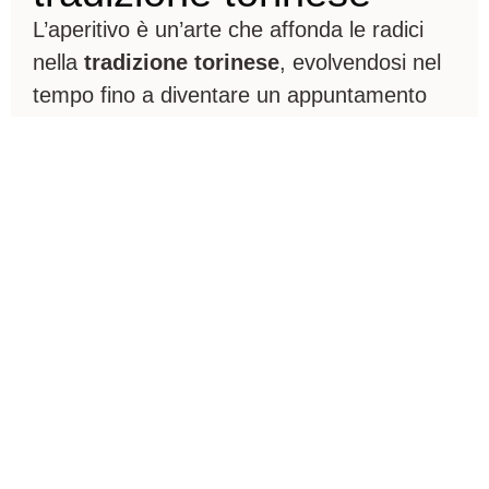
L’aperitivo è un’arte che affonda le radici
nella
tradizione torinese
, evolvendosi nel
tempo fino a diventare un appuntamento
irrinunciabile. Da
Pasticceria Capello
,
l’aperitivo è un percorso di sapori, pensato
per soddisfare ogni palato con una
selezione di piatti freddi, finger food,
canapé e pasticceria salata, a cui si
aggiungono portate calde preparate al
momento.
Per accompagnare il nostro aperitivo
artigianale a Torino, proponiamo una
ricercata selezione di vini, spumanti e
cocktail, realizzati con ingredienti di alta