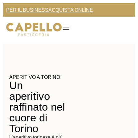
PER IL BUSINESS
ACQUISTA ONLINE
APERITIVO A TORINO
Un
aperitivo
raffinato nel
cuore di
Torino
L’aperitivo torinese è più